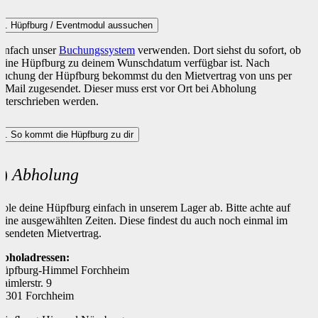
1. Hüpfburg / Eventmodul aussuchen
infach unser
Buchungssystem
verwenden. Dort siehst du sofort, ob
eine Hüpfburg zu deinem Wunschdatum verfügbar ist. Nach
uchung der Hüpfburg bekommst du den Mietvertrag von uns per
-Mail zugesendet. Dieser muss erst vor Ort bei Abholung
nterschrieben werden.
2. So kommt die Hüpfburg zu dir
a)
Abholung
ole deine Hüpfburg einfach in unserem Lager ab. Bitte achte auf
eine ausgewählten Zeiten. Diese findest du auch noch einmal im
esendeten Mietvertrag.
bholadressen:
üpfburg-Himmel Forchheim
aimlerstr. 9
1301 Forchheim