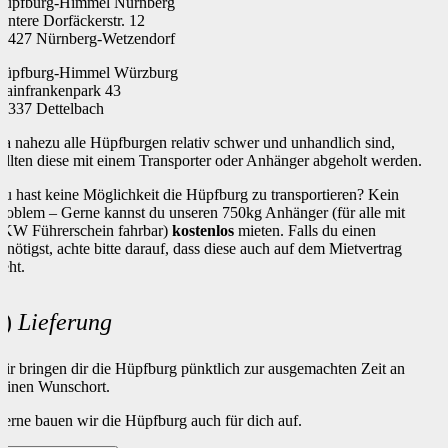
üpfburg-Himmel Nürnberg
intere Dorfäckerstr. 12
0427 Nürnberg-Wetzendorf
üpfburg-Himmel Würzburg
ainfrankenpark 43
7337 Dettelbach
a nahezu alle Hüpfburgen relativ schwer und unhandlich sind,
ollten diese mit einem Transporter oder Anhänger abgeholt werden.
u hast keine Möglichkeit die Hüpfburg zu transportieren? Kein
roblem – Gerne kannst du unseren 750kg Anhänger (für alle mit
KW Führerschein fahrbar)
kostenlos
mieten. Falls du einen
enötigst, achte bitte darauf, dass diese auch auf dem Mietvertrag
teht.
b)
Lieferung
ir bringen dir die Hüpfburg pünktlich zur ausgemachten Zeit an
einen Wunschort.
erne bauen wir die Hüpfburg auch für dich auf.