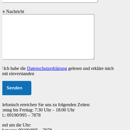
itte
itte
asse
asse
hre Nachricht
ieses
ieses
eld
eld
eer.
eer.
Ich habe die
Datenschutzerklärung
gelesen und erkläre mich
amit einverstanden
elefonisch erreichen Sie uns zu folgenden Zeiten:
ontag bis Freitag: 7:30 Uhr – 18:00 Uhr
el.: 09190/995 – 7878
und um die Uhr: