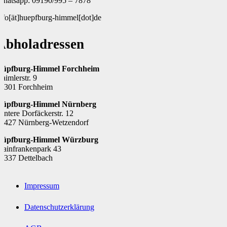
hatsapp: 09190/995 – 7878
nfo[ät]huepfburg-himmel[dot]de
Abholadressen
Hüpfburg-Himmel Forchheim
aimlerstr. 9
1301 Forchheim
Hüpfburg-Himmel Nürnberg
intere Dorfäckerstr. 12
0427 Nürnberg-Wetzendorf
Hüpfburg-Himmel Würzburg
ainfrankenpark 43
7337 Dettelbach
Impressum
Datenschutzerklärung