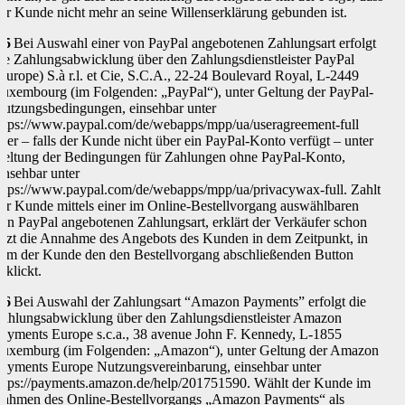
er Kunde nicht mehr an seine Willenserklärung gebunden ist.
.5
Bei Auswahl einer von PayPal angebotenen Zahlungsart erfolgt
ie Zahlungsabwicklung über den Zahlungsdienstleister PayPal
Europe) S.à r.l. et Cie, S.C.A., 22-24 Boulevard Royal, L-2449
uxembourg (im Folgenden: „PayPal“), unter Geltung der PayPal-
utzungsbedingungen, einsehbar unter
ttps://www.paypal.com/de/webapps/mpp/ua/useragreement-full
der – falls der Kunde nicht über ein PayPal-Konto verfügt – unter
eltung der Bedingungen für Zahlungen ohne PayPal-Konto,
insehbar unter
ttps://www.paypal.com/de/webapps/mpp/ua/privacywax-full. Zahlt
er Kunde mittels einer im Online-Bestellvorgang auswählbaren
on PayPal angebotenen Zahlungsart, erklärt der Verkäufer schon
etzt die Annahme des Angebots des Kunden in dem Zeitpunkt, in
em der Kunde den den Bestellvorgang abschließenden Button
nklickt.
.6
Bei Auswahl der Zahlungsart “Amazon Payments” erfolgt die
ahlungsabwicklung über den Zahlungsdienstleister Amazon
ayments Europe s.c.a., 38 avenue John F. Kennedy, L-1855
uxemburg (im Folgenden: „Amazon“), unter Geltung der Amazon
ayments Europe Nutzungsvereinbarung, einsehbar unter
ttps://payments.amazon.de/help/201751590. Wählt der Kunde im
ahmen des Online-Bestellvorgangs „Amazon Payments“ als