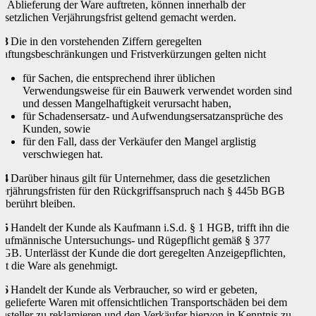
b Ablieferung der Ware auftreten, können innerhalb der
esetzlichen Verjährungsfrist geltend gemacht werden.
.3
Die in den vorstehenden Ziffern geregelten
aftungsbeschränkungen und Fristverkürzungen gelten nicht
für Sachen, die entsprechend ihrer üblichen
Verwendungsweise für ein Bauwerk verwendet worden sind
und dessen Mangelhaftigkeit verursacht haben,
für Schadensersatz- und Aufwendungsersatzansprüche des
Kunden, sowie
für den Fall, dass der Verkäufer den Mangel arglistig
verschwiegen hat.
.4
Darüber hinaus gilt für Unternehmer, dass die gesetzlichen
erjährungsfristen für den Rückgriffsanspruch nach § 445b BGB
nberührt bleiben.
.5
Handelt der Kunde als Kaufmann i.S.d. § 1 HGB, trifft ihn die
aufmännische Untersuchungs- und Rügepflicht gemäß § 377
GB. Unterlässt der Kunde die dort geregelten Anzeigepflichten,
ilt die Ware als genehmigt.
.6
Handelt der Kunde als Verbraucher, so wird er gebeten,
ngelieferte Waren mit offensichtlichen Transportschäden bei dem
usteller zu reklamieren und den Verkäufer hiervon in Kenntnis zu