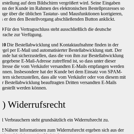
arstellung auf dem Bildschirm vergrößert wird. Seine Eingaben
ann der Kunde im Rahmen des elektronischen Bestellprozesses so
ange über die üblichen Tastatur- und Mausfunktionen korrigieren,
is er den den Bestellvorgang abschließenden Button anklickt.
.9
Für den Vertragsschluss steht ausschließlich die deutsche
prache zur Verfügung.
.10
Die Bestellabwicklung und Kontaktaufnahme finden in der
egel per E-Mail und automatisierter Bestellabwicklung statt. Der
unde hat sicherzustellen, dass die von ihm zur Bestellabwicklung
ngegebene E-Mail-Adresse zutreffend ist, so dass unter dieser
dresse die vom Verkäufer versandten E-Mails empfangen werden
önnen. Insbesondere hat der Kunde bei dem Einsatz von SPAM-
iltern sicherzustellen, dass alle vom Verkäufer oder von diesem mit
er Bestellabwicklung beauftragten Dritten versandten E-Mails
ugestellt werden können.
3) Widerrufsrecht
.1
Verbrauchern steht grundsätzlich ein Widerrufsrecht zu.
.2
Nähere Informationen zum Widerrufsrecht ergeben sich aus der