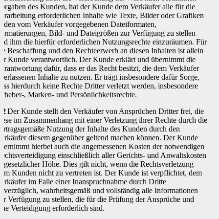
orgaben des Kunden, hat der Kunde dem Verkäufer alle für die
erarbeitung erforderlichen Inhalte wie Texte, Bilder oder Grafiken
n den vom Verkäufer vorgegebenen Dateiformaten,
ormatierungen, Bild- und Dateigrößen zur Verfügung zu stellen
nd ihm die hierfür erforderlichen Nutzungsrechte einzuräumen. Für
ie Beschaffung und den Rechteerwerb an diesen Inhalten ist allein
er Kunde verantwortlich. Der Kunde erklärt und übernimmt die
erantwortung dafür, dass er das Recht besitzt, die dem Verkäufer
berlassenen Inhalte zu nutzen. Er trägt insbesondere dafür Sorge,
ass hierdurch keine Rechte Dritter verletzt werden, insbesondere
rheber-, Marken- und Persönlichkeitsrechte.
.2
Der Kunde stellt den Verkäufer von Ansprüchen Dritter frei, die
iese im Zusammenhang mit einer Verletzung ihrer Rechte durch die
ertragsgemäße Nutzung der Inhalte des Kunden durch den
erkäufer diesem gegenüber geltend machen können. Der Kunde
bernimmt hierbei auch die angemessenen Kosten der notwendigen
echtsverteidigung einschließlich aller Gerichts- und Anwaltskosten
n gesetzlicher Höhe. Dies gilt nicht, wenn die Rechtsverletzung
om Kunden nicht zu vertreten ist. Der Kunde ist verpflichtet, dem
erkäufer im Falle einer Inanspruchnahme durch Dritte
nverzüglich, wahrheitsgemäß und vollständig alle Informationen
ur Verfügung zu stellen, die für die Prüfung der Ansprüche und
ine Verteidigung erforderlich sind.