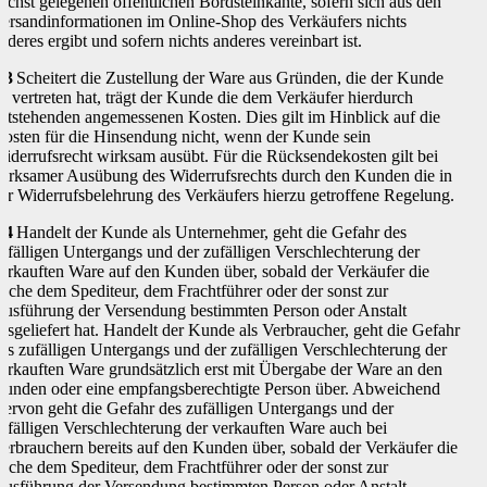
ächst gelegenen öffentlichen Bordsteinkante, sofern sich aus den
ersandinformationen im Online-Shop des Verkäufers nichts
nderes ergibt und sofern nichts anderes vereinbart ist.
.3
Scheitert die Zustellung der Ware aus Gründen, die der Kunde
u vertreten hat, trägt der Kunde die dem Verkäufer hierdurch
ntstehenden angemessenen Kosten. Dies gilt im Hinblick auf die
osten für die Hinsendung nicht, wenn der Kunde sein
iderrufsrecht wirksam ausübt. Für die Rücksendekosten gilt bei
irksamer Ausübung des Widerrufsrechts durch den Kunden die in
er Widerrufsbelehrung des Verkäufers hierzu getroffene Regelung.
.4
Handelt der Kunde als Unternehmer, geht die Gefahr des
ufälligen Untergangs und der zufälligen Verschlechterung der
erkauften Ware auf den Kunden über, sobald der Verkäufer die
ache dem Spediteur, dem Frachtführer oder der sonst zur
usführung der Versendung bestimmten Person oder Anstalt
usgeliefert hat. Handelt der Kunde als Verbraucher, geht die Gefahr
es zufälligen Untergangs und der zufälligen Verschlechterung der
erkauften Ware grundsätzlich erst mit Übergabe der Ware an den
unden oder eine empfangsberechtigte Person über. Abweichend
iervon geht die Gefahr des zufälligen Untergangs und der
ufälligen Verschlechterung der verkauften Ware auch bei
erbrauchern bereits auf den Kunden über, sobald der Verkäufer die
ache dem Spediteur, dem Frachtführer oder der sonst zur
usführung der Versendung bestimmten Person oder Anstalt