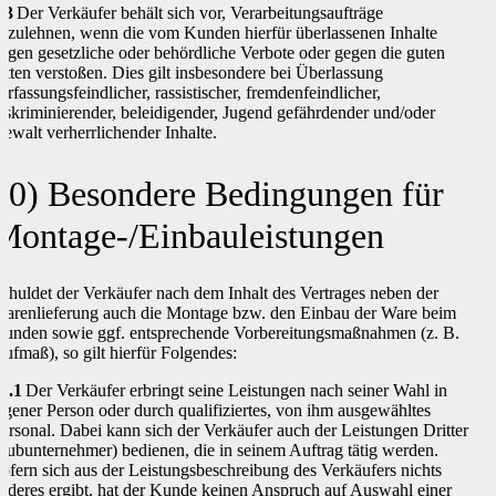
.3
Der Verkäufer behält sich vor, Verarbeitungsaufträge
bzulehnen, wenn die vom Kunden hierfür überlassenen Inhalte
egen gesetzliche oder behördliche Verbote oder gegen die guten
itten verstoßen. Dies gilt insbesondere bei Überlassung
erfassungsfeindlicher, rassistischer, fremdenfeindlicher,
iskriminierender, beleidigender, Jugend gefährdender und/oder
ewalt verherrlichender Inhalte.
10) Besondere Bedingungen für
Montage-/Einbauleistungen
chuldet der Verkäufer nach dem Inhalt des Vertrages neben der
arenlieferung auch die Montage bzw. den Einbau der Ware beim
unden sowie ggf. entsprechende Vorbereitungsmaßnahmen (z. B.
ufmaß), so gilt hierfür Folgendes:
0.1
Der Verkäufer erbringt seine Leistungen nach seiner Wahl in
igener Person oder durch qualifiziertes, von ihm ausgewähltes
ersonal. Dabei kann sich der Verkäufer auch der Leistungen Dritter
Subunternehmer) bedienen, die in seinem Auftrag tätig werden.
ofern sich aus der Leistungsbeschreibung des Verkäufers nichts
nderes ergibt, hat der Kunde keinen Anspruch auf Auswahl einer