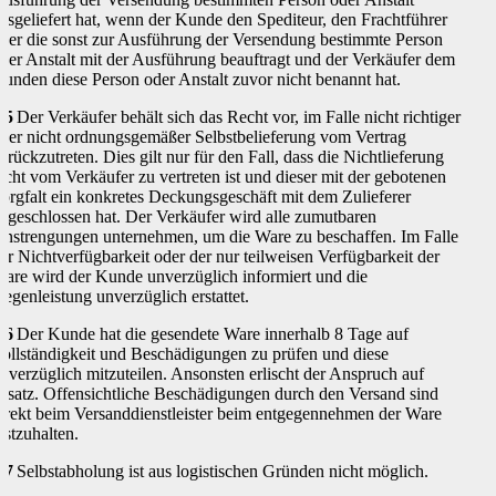
usgeliefert hat, wenn der Kunde den Spediteur, den Frachtführer
der die sonst zur Ausführung der Versendung bestimmte Person
der Anstalt mit der Ausführung beauftragt und der Verkäufer dem
unden diese Person oder Anstalt zuvor nicht benannt hat.
.5
Der Verkäufer behält sich das Recht vor, im Falle nicht richtiger
der nicht ordnungsgemäßer Selbstbelieferung vom Vertrag
urückzutreten. Dies gilt nur für den Fall, dass die Nichtlieferung
icht vom Verkäufer zu vertreten ist und dieser mit der gebotenen
orgfalt ein konkretes Deckungsgeschäft mit dem Zulieferer
bgeschlossen hat. Der Verkäufer wird alle zumutbaren
nstrengungen unternehmen, um die Ware zu beschaffen. Im Falle
er Nichtverfügbarkeit oder der nur teilweisen Verfügbarkeit der
are wird der Kunde unverzüglich informiert und die
egenleistung unverzüglich erstattet.
.6
Der Kunde hat die gesendete Ware innerhalb 8 Tage auf
ollständigkeit und Beschädigungen zu prüfen und diese
nverzüglich mitzuteilen. Ansonsten erlischt der Anspruch auf
rsatz. Offensichtliche Beschädigungen durch den Versand sind
irekt beim Versanddienstleister beim entgegennehmen der Ware
estzuhalten.
.7
Selbstabholung ist aus logistischen Gründen nicht möglich.