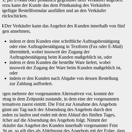
ierzu kann der Kunde das dem Printkatalog des Verkäufers
eigefügte Bestellformular ausfüllen und an den Verkäufer
urückschicken.
.4
Der Verkäufer kann das Angebot des Kunden innerhalb von fünf
agen annehmen,
indem er dem Kunden eine schriftliche Auftragsbestätigung
oder eine Auftragsbestätigung in Textform (Fax oder E-Mail)
übermittelt, wobei insoweit der Zugang der
Auftragsbestätigung beim Kunden maßgeblich ist, oder
indem er dem Kunden die bestellte Ware liefert, wobei
insoweit der Zugang der Ware beim Kunden maßgeblich ist,
oder
indem er den Kunden nach Abgabe von dessen Bestellung
zur Zahlung auffordert.
iegen mehrere der vorgenannten Alternativen vor, kommt der
ertrag in dem Zeitpunkt zustande, in dem eine der vorgenannten
lternativen zuerst eintritt. Die Frist zur Annahme des Angebots
eginnt am Tag nach der Absendung des Angebots durch den
unden zu laufen und endet mit dem Ablauf des fünften Tages,
elcher auf die Absendung des Angebots folgt. Nimmt der
erkäufer das Angebot des Kunden innerhalb vorgenannter Frist
icht an, so gilt dies als Ablehnung des Angebots mit der Folge, dass