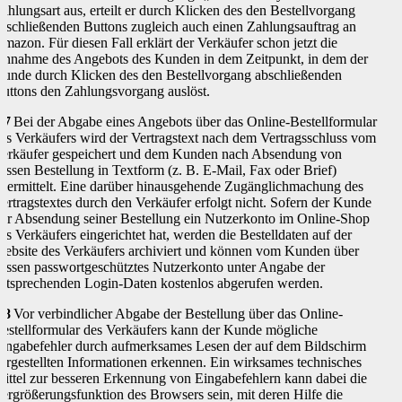
ahlungsart aus, erteilt er durch Klicken des den Bestellvorgang
bschließenden Buttons zugleich auch einen Zahlungsauftrag an
mazon. Für diesen Fall erklärt der Verkäufer schon jetzt die
nnahme des Angebots des Kunden in dem Zeitpunkt, in dem der
unde durch Klicken des den Bestellvorgang abschließenden
uttons den Zahlungsvorgang auslöst.
.7
Bei der Abgabe eines Angebots über das Online-Bestellformular
es Verkäufers wird der Vertragstext nach dem Vertragsschluss vom
erkäufer gespeichert und dem Kunden nach Absendung von
essen Bestellung in Textform (z. B. E-Mail, Fax oder Brief)
bermittelt. Eine darüber hinausgehende Zugänglichmachung des
ertragstextes durch den Verkäufer erfolgt nicht. Sofern der Kunde
or Absendung seiner Bestellung ein Nutzerkonto im Online-Shop
es Verkäufers eingerichtet hat, werden die Bestelldaten auf der
ebsite des Verkäufers archiviert und können vom Kunden über
essen passwortgeschütztes Nutzerkonto unter Angabe der
ntsprechenden Login-Daten kostenlos abgerufen werden.
.8
Vor verbindlicher Abgabe der Bestellung über das Online-
estellformular des Verkäufers kann der Kunde mögliche
ingabefehler durch aufmerksames Lesen der auf dem Bildschirm
argestellten Informationen erkennen. Ein wirksames technisches
ittel zur besseren Erkennung von Eingabefehlern kann dabei die
ergrößerungsfunktion des Browsers sein, mit deren Hilfe die