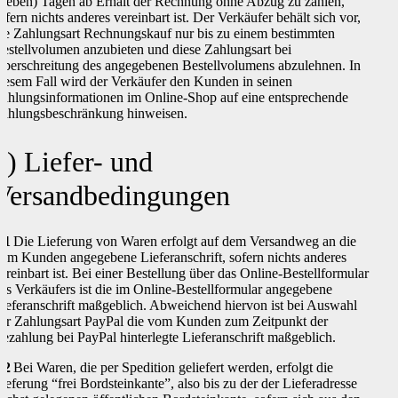
sieben) Tagen ab Erhalt der Rechnung ohne Abzug zu zahlen,
ofern nichts anderes vereinbart ist. Der Verkäufer behält sich vor,
ie Zahlungsart Rechnungskauf nur bis zu einem bestimmten
estellvolumen anzubieten und diese Zahlungsart bei
berschreitung des angegebenen Bestellvolumens abzulehnen. In
iesem Fall wird der Verkäufer den Kunden in seinen
ahlungsinformationen im Online-Shop auf eine entsprechende
ahlungsbeschränkung hinweisen.
5) Liefer- und
Versandbedingungen
.1
Die Lieferung von Waren erfolgt auf dem Versandweg an die
om Kunden angegebene Lieferanschrift, sofern nichts anderes
ereinbart ist. Bei einer Bestellung über das Online-Bestellformular
es Verkäufers ist die im Online-Bestellformular angegebene
ieferanschrift maßgeblich. Abweichend hiervon ist bei Auswahl
er Zahlungsart PayPal die vom Kunden zum Zeitpunkt der
ezahlung bei PayPal hinterlegte Lieferanschrift maßgeblich.
.2
Bei Waren, die per Spedition geliefert werden, erfolgt die
ieferung “frei Bordsteinkante”, also bis zu der der Lieferadresse