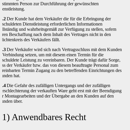
estimmten Person zur Durchführung der gewünschten
ienstleistung.
0.2
Der Kunde hat dem Verkäufer die für die Erbringung der
eschuldeten Dienstleistung erforderlichen Informationen
ollständig und wahrheitsgemäß zur Verfügung zu stellen, sofern
eren Beschaffung nach dem Inhalt des Vertrages nicht in den
flichtenkreis des Verkäufers fällt.
0.3
Der Verkäufer wird sich nach Vertragsschluss mit dem Kunden
n Verbindung setzen, um mit diesem einen Termin für die
eschuldete Leistung zu vereinbaren. Der Kunde trägt dafür Sorge,
ass der Verkäufer bzw. das von diesem beauftragte Personal zum
ereinbarten Termin Zugang zu den betreffenden Einrichtungen des
unden hat.
0.4
Die Gefahr des zufälligen Untergangs und der zufälligen
erschlechterung der verkauften Ware geht erst mit der Beendigung
er Montagearbeiten und der Übergabe an den Kunden auf den
unden über.
11) Anwendbares Recht