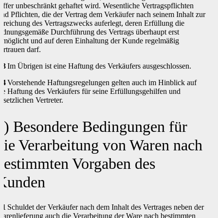
iffer unbeschränkt gehaftet wird. Wesentliche Vertragspflichten
ind Pflichten, die der Vertrag dem Verkäufer nach seinem Inhalt zur
rreichung des Vertragszwecks auferlegt, deren Erfüllung die
rdnungsgemäße Durchführung des Vertrags überhaupt erst
rmöglicht und auf deren Einhaltung der Kunde regelmäßig
ertrauen darf.
.3
Im Übrigen ist eine Haftung des Verkäufers ausgeschlossen.
.4
Vorstehende Haftungsregelungen gelten auch im Hinblick auf
ie Haftung des Verkäufers für seine Erfüllungsgehilfen und
esetzlichen Vertreter.
9) Besondere Bedingungen für
die Verarbeitung von Waren nach
bestimmten Vorgaben des
Kunden
.1
Schuldet der Verkäufer nach dem Inhalt des Vertrages neben der
arenlieferung auch die Verarbeitung der Ware nach bestimmten