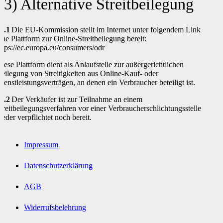
13) Alternative Streitbeilegung
3.1
Die EU-Kommission stellt im Internet unter folgendem Link
ine Plattform zur Online-Streitbeilegung bereit:
ttps://ec.europa.eu/consumers/odr
iese Plattform dient als Anlaufstelle zur außergerichtlichen
eilegung von Streitigkeiten aus Online-Kauf- oder
ienstleistungsverträgen, an denen ein Verbraucher beteiligt ist.
3.2
Der Verkäufer ist zur Teilnahme an einem
treitbeilegungsverfahren vor einer Verbraucherschlichtungsstelle
eder verpflichtet noch bereit.
Impressum
Datenschutzerklärung
AGB
Widerrufsbelehrung