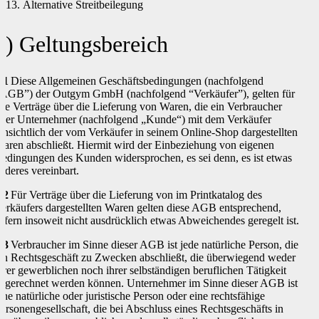
Alternative Streitbeilegung
1) Geltungsbereich
.1
Diese Allgemeinen Geschäftsbedingungen (nachfolgend
AGB”) der Outgym GmbH (nachfolgend “Verkäufer”), gelten für
lle Verträge über die Lieferung von Waren, die ein Verbraucher
der Unternehmer (nachfolgend „Kunde“) mit dem Verkäufer
insichtlich der vom Verkäufer in seinem Online-Shop dargestellten
aren abschließt. Hiermit wird der Einbeziehung von eigenen
edingungen des Kunden widersprochen, es sei denn, es ist etwas
nderes vereinbart.
.2
Für Verträge über die Lieferung von im Printkatalog des
erkäufers dargestellten Waren gelten diese AGB entsprechend,
ofern insoweit nicht ausdrücklich etwas Abweichendes geregelt ist.
.3
Verbraucher im Sinne dieser AGB ist jede natürliche Person, die
in Rechtsgeschäft zu Zwecken abschließt, die überwiegend weder
hrer gewerblichen noch ihrer selbständigen beruflichen Tätigkeit
ugerechnet werden können. Unternehmer im Sinne dieser AGB ist
ine natürliche oder juristische Person oder eine rechtsfähige
ersonengesellschaft, die bei Abschluss eines Rechtsgeschäfts in