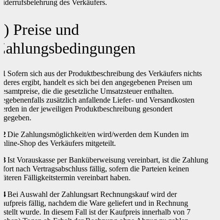
iderrufsbelehrung des Verkäufers.
4) Preise und
Zahlungsbedingungen
.1
Sofern sich aus der Produktbeschreibung des Verkäufers nichts
nderes ergibt, handelt es sich bei den angegebenen Preisen um
esamtpreise, die die gesetzliche Umsatzsteuer enthalten.
egebenenfalls zusätzlich anfallende Liefer- und Versandkosten
erden in der jeweiligen Produktbeschreibung gesondert
ngegeben.
.2
Die Zahlungsmöglichkeit/en wird/werden dem Kunden im
nline-Shop des Verkäufers mitgeteilt.
.3
Ist Vorauskasse per Banküberweisung vereinbart, ist die Zahlung
ofort nach Vertragsabschluss fällig, sofern die Parteien keinen
päteren Fälligkeitstermin vereinbart haben.
.4
Bei Auswahl der Zahlungsart Rechnungskauf wird der
aufpreis fällig, nachdem die Ware geliefert und in Rechnung
estellt wurde. In diesem Fall ist der Kaufpreis innerhalb von 7