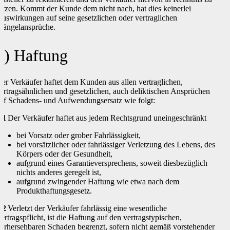
etzen. Kommt der Kunde dem nicht nach, hat dies keinerlei
uswirkungen auf seine gesetzlichen oder vertraglichen
ängelansprüche.
8) Haftung
er Verkäufer haftet dem Kunden aus allen vertraglichen,
ertragsähnlichen und gesetzlichen, auch deliktischen Ansprüchen
uf Schadens- und Aufwendungsersatz wie folgt:
.1
Der Verkäufer haftet aus jedem Rechtsgrund uneingeschränkt
bei Vorsatz oder grober Fahrlässigkeit,
bei vorsätzlicher oder fahrlässiger Verletzung des Lebens, des
Körpers oder der Gesundheit,
aufgrund eines Garantieversprechens, soweit diesbezüglich
nichts anderes geregelt ist,
aufgrund zwingender Haftung wie etwa nach dem
Produkthaftungsgesetz.
.2
Verletzt der Verkäufer fahrlässig eine wesentliche
ertragspflicht, ist die Haftung auf den vertragstypischen,
orhersehbaren Schaden begrenzt, sofern nicht gemäß vorstehender