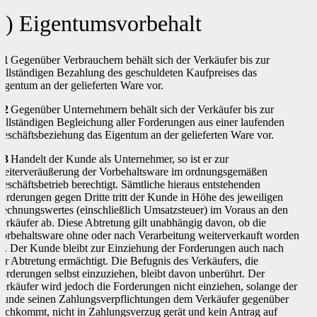
6) Eigentumsvorbehalt
.1
Gegenüber Verbrauchern behält sich der Verkäufer bis zur
ollständigen Bezahlung des geschuldeten Kaufpreises das
igentum an der gelieferten Ware vor.
.2
Gegenüber Unternehmern behält sich der Verkäufer bis zur
ollständigen Begleichung aller Forderungen aus einer laufenden
eschäftsbeziehung das Eigentum an der gelieferten Ware vor.
.3
Handelt der Kunde als Unternehmer, so ist er zur
eiterveräußerung der Vorbehaltsware im ordnungsgemäßen
eschäftsbetrieb berechtigt. Sämtliche hieraus entstehenden
orderungen gegen Dritte tritt der Kunde in Höhe des jeweiligen
echnungswertes (einschließlich Umsatzsteuer) im Voraus an den
erkäufer ab. Diese Abtretung gilt unabhängig davon, ob die
orbehaltsware ohne oder nach Verarbeitung weiterverkauft worden
st. Der Kunde bleibt zur Einziehung der Forderungen auch nach
er Abtretung ermächtigt. Die Befugnis des Verkäufers, die
orderungen selbst einzuziehen, bleibt davon unberührt. Der
erkäufer wird jedoch die Forderungen nicht einziehen, solange der
unde seinen Zahlungsverpflichtungen dem Verkäufer gegenüber
achkommt, nicht in Zahlungsverzug gerät und kein Antrag auf