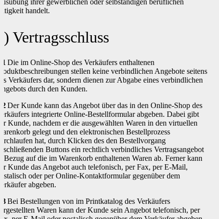
usübung ihrer gewerblichen oder selbständigen beruflichen
ätigkeit handelt.
2) Vertragsschluss
.1
Die im Online-Shop des Verkäufers enthaltenen
roduktbeschreibungen stellen keine verbindlichen Angebote seitens
es Verkäufers dar, sondern dienen zur Abgabe eines verbindlichen
ngebots durch den Kunden.
.2
Der Kunde kann das Angebot über das in den Online-Shop des
erkäufers integrierte Online-Bestellformular abgeben. Dabei gibt
er Kunde, nachdem er die ausgewählten Waren in den virtuellen
arenkorb gelegt und den elektronischen Bestellprozess
urchlaufen hat, durch Klicken des den Bestellvorgang
bschließenden Buttons ein rechtlich verbindliches Vertragsangebot
n Bezug auf die im Warenkorb enthaltenen Waren ab. Ferner kann
er Kunde das Angebot auch telefonisch, per Fax, per E-Mail,
ostalisch oder per Online-Kontaktformular gegenüber dem
erkäufer abgeben.
.3
Bei Bestellungen von im Printkatalog des Verkäufers
argestellten Waren kann der Kunde sein Angebot telefonisch, per
ax, per E-Mail oder postalisch gegenüber dem Verkäufer abgeben.