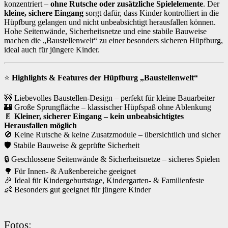
konzentriert –
ohne Rutsche oder zusätzliche Spielelemente
. Der
kleine, sichere Eingang
sorgt dafür, dass Kinder kontrolliert in die
Hüpfburg gelangen und nicht unbeabsichtigt herausfallen können.
Hohe Seitenwände, Sicherheitsnetze und eine stabile Bauweise
machen die „Baustellenwelt“ zu einer besonders sicheren Hüpfburg,
ideal auch für jüngere Kinder.
⭐
Highlights & Features der Hüpfburg „Baustellenwelt“
🚧 Liebevolles Baustellen-Design – perfekt für kleine Bauarbeiter
🏰 Große Sprungfläche – klassischer Hüpfspaß ohne Ablenkung
🚪
Kleiner, sicherer Eingang – kein unbeabsichtigtes
Herausfallen möglich
🚫 Keine Rutsche & keine Zusatzmodule – übersichtlich und sicher
🛡️ Stabile Bauweise & geprüfte Sicherheit
🔒 Geschlossene Seitenwände & Sicherheitsnetze – sicheres Spielen
🌳 Für Innen- & Außenbereiche geeignet
🎉 Ideal für Kindergeburtstage, Kindergarten- & Familienfeste
👶 Besonders gut geeignet für jüngere Kinder
Fotos: