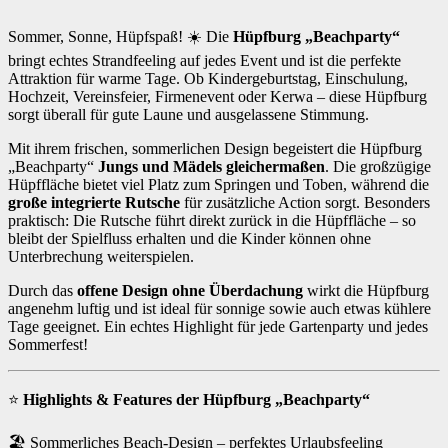
Sommer, Sonne, Hüpfspaß! ☀️ Die
Hüpfburg „Beachparty“
bringt echtes Strandfeeling auf jedes Event und ist die perfekte
Attraktion für warme Tage. Ob Kindergeburtstag, Einschulung,
Hochzeit, Vereinsfeier, Firmenevent oder Kerwa – diese Hüpfburg
sorgt überall für gute Laune und ausgelassene Stimmung.
Mit ihrem frischen, sommerlichen Design begeistert die Hüpfburg
„Beachparty“
Jungs und Mädels gleichermaßen
. Die großzügige
Hüpffläche bietet viel Platz zum Springen und Toben, während die
große integrierte Rutsche
für zusätzliche Action sorgt. Besonders
praktisch: Die Rutsche führt direkt zurück in die Hüpffläche – so
bleibt der Spielfluss erhalten und die Kinder können ohne
Unterbrechung weiterspielen.
Durch das
offene Design ohne Überdachung
wirkt die Hüpfburg
angenehm luftig und ist ideal für sonnige sowie auch etwas kühlere
Tage geeignet. Ein echtes Highlight für jede Gartenparty und jedes
Sommerfest!
⭐
Highlights & Features der Hüpfburg „Beachparty“
🏖️ Sommerliches Beach-Design – perfektes Urlaubsfeeling