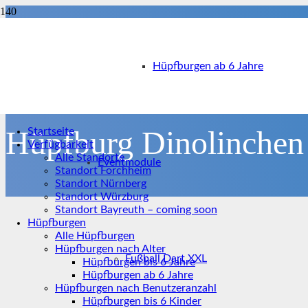
Hüpfburgen ab 6 Jahre
Hüpfburg Dinolinchen
Startseite
Verfügbarkeit
Alle Standorte
Eventmodule
Standort Forchheim
Standort Nürnberg
Standort Würzburg
Standort Bayreuth – coming soon
Hüpfburgen
Alle Hüpfburgen
Hüpfburgen nach Alter
Fußball Dart XXL
Hüpfburgen bis 6 Jahre
Hüpfburgen ab 6 Jahre
Hüpfburgen nach Benutzeranzahl
Hüpfburgen bis 6 Kinder