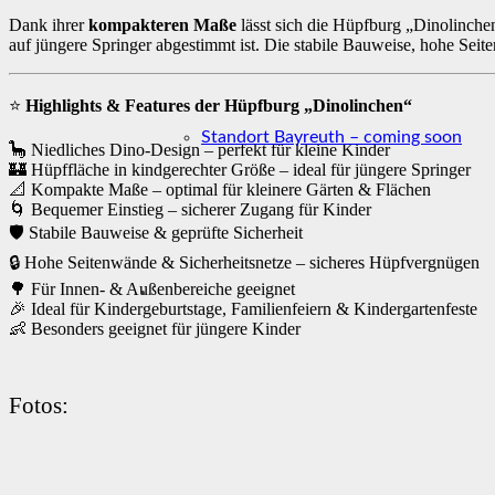
Dank ihrer
kompakteren Maße
lässt sich die Hüpfburg „Dinolinchen
auf jüngere Springer abgestimmt ist. Die stabile Bauweise, hohe Seit
⭐
Highlights & Features der Hüpfburg „Dinolinchen“
Standort Bayreuth – coming soon
🦕 Niedliches Dino-Design – perfekt für kleine Kinder
🏰 Hüpffläche in kindgerechter Größe – ideal für jüngere Springer
📐 Kompakte Maße – optimal für kleinere Gärten & Flächen
🌀 Bequemer Einstieg – sicherer Zugang für Kinder
🛡️ Stabile Bauweise & geprüfte Sicherheit
🔒 Hohe Seitenwände & Sicherheitsnetze – sicheres Hüpfvergnügen
🌳 Für Innen- & Außenbereiche geeignet
🎉 Ideal für Kindergeburtstage, Familienfeiern & Kindergartenfeste
👶 Besonders geeignet für jüngere Kinder
Fotos: