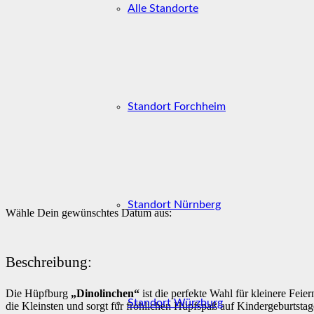
Alle Standorte
Standort Forchheim
Standort Nürnberg
Wähle Dein gewünschtes Datum aus:
Beschreibung:
Die Hüpfburg
„Dinolinchen“
ist die perfekte Wahl für kleinere Feie
Standort Würzburg
die Kleinsten und sorgt für fröhlichen Hüpfspaß auf Kindergeburtstag