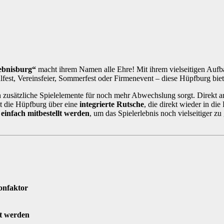
ebnisburg“
macht ihrem Namen alle Ehre! Mit ihrem vielseitigen Aufbau
lfest, Vereinsfeier, Sommerfest oder Firmenevent – diese Hüpfburg biet
h zusätzliche Spielelemente für noch mehr Abwechslung sorgt. Direkt a
gt die Hüpfburg über eine
integrierte Rutsche
, die direkt wieder in di
 einfach mitbestellt werden
, um das Spielerlebnis noch vielseitiger z
ionfaktor
lt werden