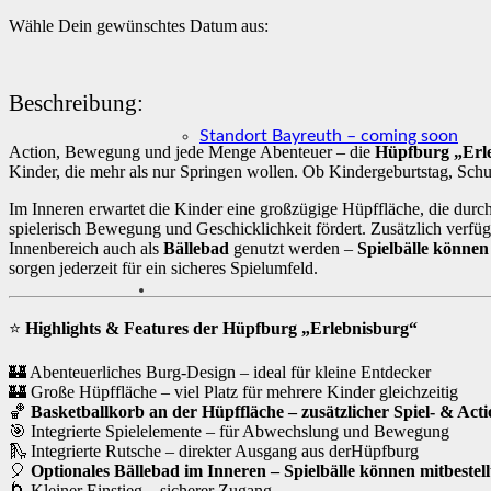
Wähle Dein gewünschtes Datum aus:
Beschreibung:
Standort Bayreuth – coming soon
Action, Bewegung und jede Menge Abenteuer – die
Hüpfburg „Erl
Kinder, die mehr als nur Springen wollen. Ob Kindergeburtstag, Schu
Im Inneren erwartet die Kinder eine großzügige Hüpffläche, die durc
spielerisch Bewegung und Geschicklichkeit fördert. Zusätzlich verfü
Innenbereich auch als
Bällebad
genutzt werden –
Spielbälle können
sorgen jederzeit für ein sicheres Spielumfeld.
⭐
Highlights & Features der Hüpfburg „Erlebnisburg“
🏰 Abenteuerliches Burg-Design – ideal für kleine Entdecker
🏰 Große Hüpffläche – viel Platz für mehrere Kinder gleichzeitig
🏀
Basketballkorb an der Hüpffläche – zusätzlicher Spiel- & Act
🎯 Integrierte Spielelemente – für Abwechslung und Bewegung
🛝 Integrierte Rutsche – direkter Ausgang aus derHüpfburg
🎈
Optionales Bällebad im Inneren – Spielbälle können mitbestel
🌀 Kleiner Einstieg – sicherer Zugang