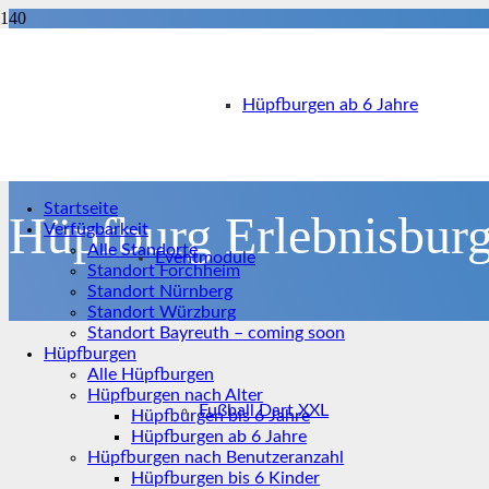
Hüpfburgen ab 6 Jahre
Startseite
Hüpfburg Erlebnisbur
Verfügbarkeit
Alle Standorte
Eventmodule
Standort Forchheim
Standort Nürnberg
Standort Würzburg
Standort Bayreuth – coming soon
Hüpfburgen
Alle Hüpfburgen
Hüpfburgen nach Alter
Fußball Dart XXL
Hüpfburgen bis 6 Jahre
Hüpfburgen ab 6 Jahre
Hüpfburgen nach Benutzeranzahl
Hüpfburgen bis 6 Kinder