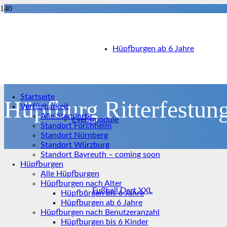
Hüpfburgen ab 6 Jahre
Startseite
Hüpfburg Ritterfestun
Verfügbarkeit
Alle Standorte
Eventmodule
Standort Forchheim
Standort Nürnberg
Standort Würzburg
Standort Bayreuth – coming soon
Hüpfburgen
Alle Hüpfburgen
Hüpfburgen nach Alter
Fußball Dart XXL
Hüpfburgen bis 6 Jahre
Hüpfburgen ab 6 Jahre
Hüpfburgen nach Benutzeranzahl
Hüpfburgen bis 6 Kinder