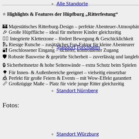
Alle Standorte
⭐
Highlights & Features der Hüpfburg „Ritterfestung“
🏰 Majestätisches Ritterburg-Design – perfekte Abenteuer-Atmosphär
🎉 Große Hüpffläche – ideal für mehrere Kinder gleichzeitig
🧗‍♂️ Integrierte Kletterzone – fördert Bewegung & Geschicklichkeit
🛝 Riesige Rutsche – zusätzlicher Fun-Faktor für kleine Abenteurer
Standort Forchheim
🔐 Geschlossener Eingang – sicherer, kontrollierter Zugang
🛡️ Robuste Bauweise & geprüfte Sicherheit – zuverlässig und langleb
🔒 Sicherheitsnetze & hohe Seitenwände – extra Schutz beim Spielen
🌳 Für Innen- & Außenbereiche geeignet – vielseitig einsetzbar
🎪 Perfekt für große Feiern & Events – mit Wow-Effekt garantiert
📏 Großzügige Maße – Platz für viele junge Ritter gleichzeitig
Standort Nürnberg
Fotos:
Standort Würzburg